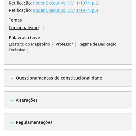
Retificação
:
Poder Executivo, 19/11/1974, p.2
Retificação
:
Poder Executivo, 27/11/1974, p.4
Temas
|
Funcionalismo
Palavras-chave
|
|
Estatuto do Magistério
Professor
Regime de Dedicação
|
Exclusiva
Questionamentos de constitucionalidade
expand_more
Alterações
expand_more
Regulamentações
expand_more