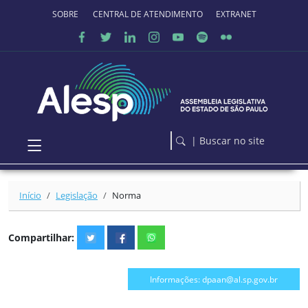
Ir para o conteúdo principal
SOBRE O PORTAL
CENTRAL DE ATENDIMENTO
EXTRANET
| Buscar no site
Início
Legislação
Norma
Compartilhar:
Informações: dpaan@al.sp.gov.br