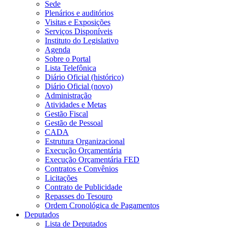
Sede
Plenários e auditórios
Visitas e Exposições
Serviços Disponíveis
Instituto do Legislativo
Agenda
Sobre o Portal
Lista Telefônica
Diário Oficial (histórico)
Diário Oficial (novo)
Administração
Atividades e Metas
Gestão Fiscal
Gestão de Pessoal
CADA
Estrutura Organizacional
Execução Orçamentária
Execução Orçamentária FED
Contratos e Convênios
Licitações
Contrato de Publicidade
Repasses do Tesouro
Ordem Cronológica de Pagamentos
Deputados
Lista de Deputados