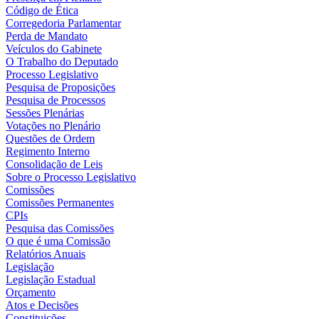
Código de Ética
Corregedoria Parlamentar
Perda de Mandato
Veículos do Gabinete
O Trabalho do Deputado
Processo Legislativo
Pesquisa de Proposições
Pesquisa de Processos
Sessões Plenárias
Votações no Plenário
Questões de Ordem
Regimento Interno
Consolidação de Leis
Sobre o Processo Legislativo
Comissões
Comissões Permanentes
CPIs
Pesquisa das Comissões
O que é uma Comissão
Relatórios Anuais
Legislação
Legislação Estadual
Orçamento
Atos e Decisões
Constituições