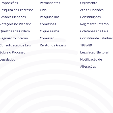
Proposições
Permanentes
Orçamento
Pesquisa de Processos
CPIs
Atos e Decisões
Sessões Plenárias
Pesquisa das
Constituições
Votações no Plenário
Comissões
Regimento Interno
Questões de Ordem
O que é uma
Coletâneas de Leis
Regimento Interno
Comissão
Constituinte Estadual
Consolidação de Leis
Relatórios Anuais
1988-89
Sobre o Processo
Legislação Eleitoral
Legislativo
Notificação de
Alterações