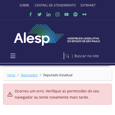
Ir para o conteúdo principal
SOBRE O PORTAL
CENTRAL DE ATENDIMENTO
EXTRANET
| Buscar no site
Início
Deputados
Deputado Estadual
Ocorreu um erro. Verifique as permissões do seu
navegador ou tente novamente mais tarde.