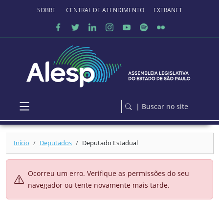
Ir para o conteúdo principal
SOBRE O PORTAL
CENTRAL DE ATENDIMENTO
EXTRANET
| Buscar no site
Início
Deputados
Deputado Estadual
Ocorreu um erro. Verifique as permissões do seu
navegador ou tente novamente mais tarde.