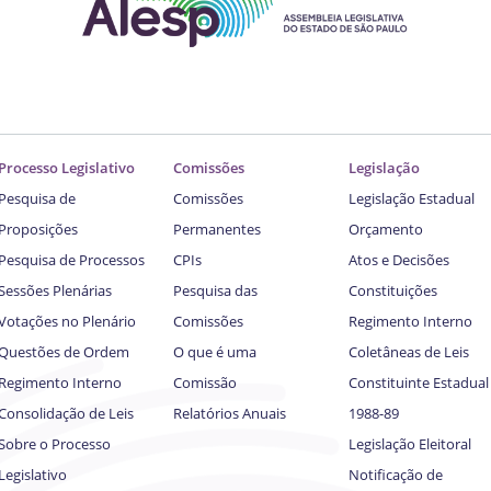
Processo Legislativo
Comissões
Legislação
Pesquisa de
Comissões
Legislação Estadual
Proposições
Permanentes
Orçamento
Pesquisa de Processos
CPIs
Atos e Decisões
Sessões Plenárias
Pesquisa das
Constituições
Votações no Plenário
Comissões
Regimento Interno
Questões de Ordem
O que é uma
Coletâneas de Leis
Regimento Interno
Comissão
Constituinte Estadual
Consolidação de Leis
Relatórios Anuais
1988-89
Sobre o Processo
Legislação Eleitoral
Legislativo
Notificação de