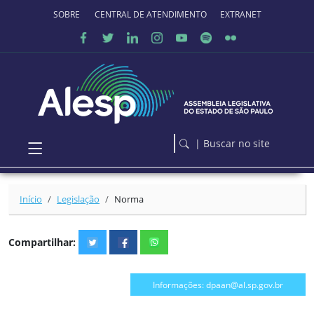
Ir para o conteúdo principal
SOBRE O PORTAL
CENTRAL DE ATENDIMENTO
EXTRANET
| Buscar no site
Início
Legislação
Norma
Compartilhar:
Informações: dpaan@al.sp.gov.br