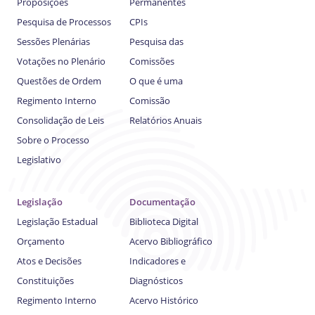
Proposições
Permanentes
Pesquisa de Processos
CPIs
Sessões Plenárias
Pesquisa das
Votações no Plenário
Comissões
Questões de Ordem
O que é uma
Regimento Interno
Comissão
Consolidação de Leis
Relatórios Anuais
Sobre o Processo
Legislativo
Legislação
Documentação
Legislação Estadual
Biblioteca Digital
Orçamento
Acervo Bibliográfico
Atos e Decisões
Indicadores e
Constituições
Diagnósticos
Regimento Interno
Acervo Histórico