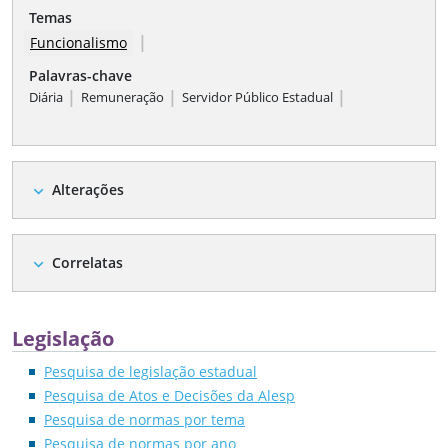
Temas
|
Funcionalismo
Palavras-chave
|
|
|
Diária
Remuneração
Servidor Público Estadual
Alterações
expand_more
Correlatas
expand_more
Legislação
Pesquisa de legislação estadual
Pesquisa de Atos e Decisões da Alesp
Pesquisa de normas por tema
Pesquisa de normas por ano