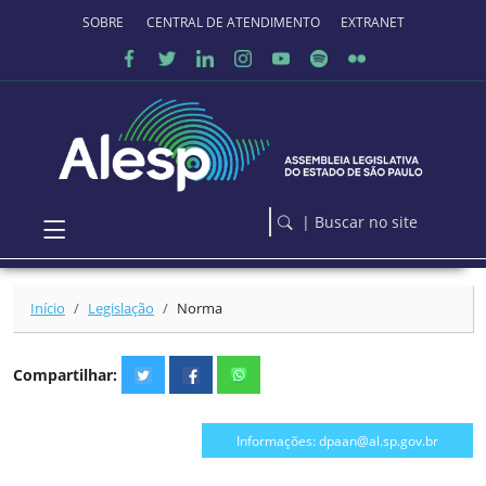
Ir para o conteúdo principal
SOBRE O PORTAL
CENTRAL DE ATENDIMENTO
EXTRANET
| Buscar no site
Início
Legislação
Norma
Compartilhar:
Informações: dpaan@al.sp.gov.br