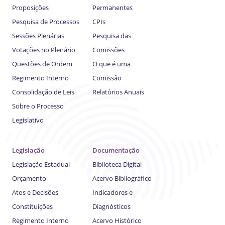
Proposições
Permanentes
Pesquisa de Processos
CPIs
Sessões Plenárias
Pesquisa das
Votações no Plenário
Comissões
Questões de Ordem
O que é uma
Regimento Interno
Comissão
Consolidação de Leis
Relatórios Anuais
Sobre o Processo
Legislativo
Legislação
Documentação
Legislação Estadual
Biblioteca Digital
Orçamento
Acervo Bibliográfico
Atos e Decisões
Indicadores e
Constituições
Diagnósticos
Regimento Interno
Acervo Histórico