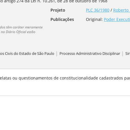
o artigo 274 da Lei n. 10.261, de 28 de outubro de 1968
Projeto
PLC 36/1980
/
Roberto 
Publicações
Original:
Poder Executi
dados têm caráter meramente
no Diário Oficial estão
|
|
os Civis do Estado de São Paulo
Processo Administrativo Disciplinar
Si
elatas ou questionamentos de constitucionalidade cadastrados pa