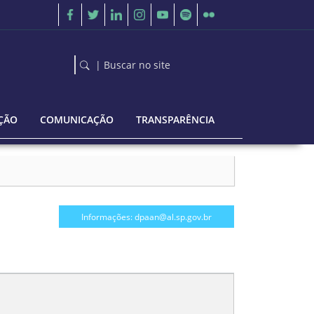
| Buscar no site
ÇÃO
COMUNICAÇÃO
TRANSPARÊNCIA
Informações: dpaan@al.sp.gov.br