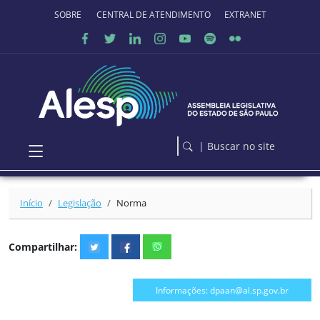
Ir para o conteúdo principal
SOBRE O PORTAL
CENTRAL DE ATENDIMENTO
EXTRANET
| Buscar no site
Início
Legislação
Norma
Compartilhar:
Informações: dpaan@al.sp.gov.br