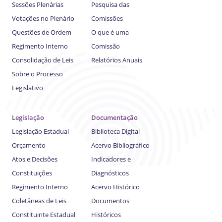
Sessões Plenárias
Pesquisa das
Votações no Plenário
Comissões
Questões de Ordem
O que é uma
Regimento Interno
Comissão
Consolidação de Leis
Relatórios Anuais
Sobre o Processo
Legislativo
Legislação
Documentação
Legislação Estadual
Biblioteca Digital
Orçamento
Acervo Bibliográfico
Atos e Decisões
Indicadores e
Constituições
Diagnósticos
Regimento Interno
Acervo Histórico
Coletâneas de Leis
Documentos
Constituinte Estadual
Históricos