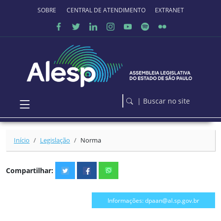
Ir para o conteúdo principal
SOBRE O PORTAL
CENTRAL DE ATENDIMENTO
EXTRANET
| Buscar no site
Início
Legislação
Norma
Compartilhar:
Informações: dpaan@al.sp.gov.br