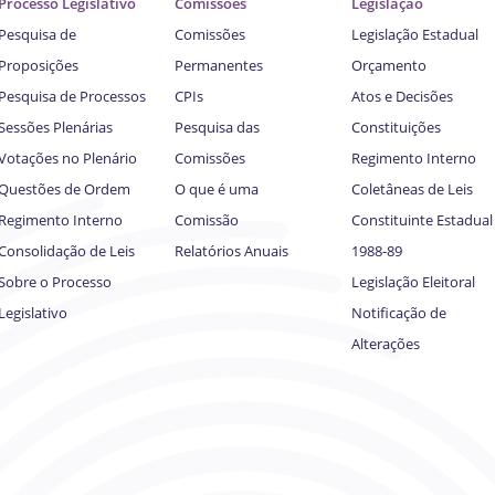
Processo Legislativo
Comissões
Legislação
Pesquisa de
Comissões
Legislação Estadual
Proposições
Permanentes
Orçamento
Pesquisa de Processos
CPIs
Atos e Decisões
Sessões Plenárias
Pesquisa das
Constituições
Votações no Plenário
Comissões
Regimento Interno
Questões de Ordem
O que é uma
Coletâneas de Leis
Regimento Interno
Comissão
Constituinte Estadual
Consolidação de Leis
Relatórios Anuais
1988-89
Sobre o Processo
Legislação Eleitoral
Legislativo
Notificação de
Alterações