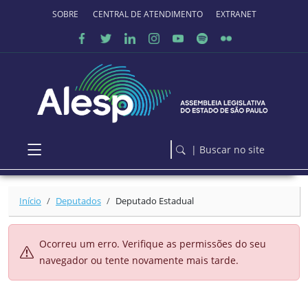
Ir para o conteúdo principal
SOBRE O PORTAL
CENTRAL DE ATENDIMENTO
EXTRANET
| Buscar no site
Início
Deputados
Deputado Estadual
Ocorreu um erro. Verifique as permissões do seu
navegador ou tente novamente mais tarde.