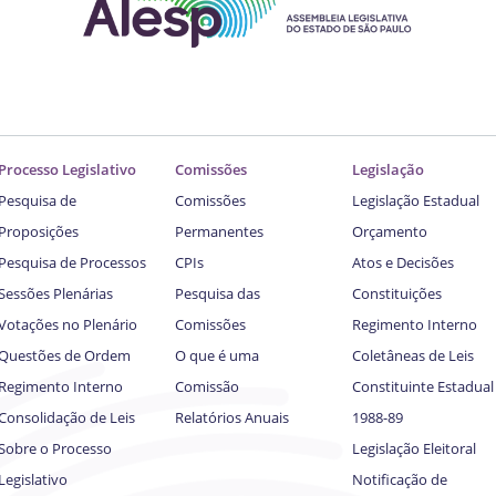
Processo Legislativo
Comissões
Legislação
Pesquisa de
Comissões
Legislação Estadual
Proposições
Permanentes
Orçamento
Pesquisa de Processos
CPIs
Atos e Decisões
Sessões Plenárias
Pesquisa das
Constituições
Votações no Plenário
Comissões
Regimento Interno
Questões de Ordem
O que é uma
Coletâneas de Leis
Regimento Interno
Comissão
Constituinte Estadual
Consolidação de Leis
Relatórios Anuais
1988-89
Sobre o Processo
Legislação Eleitoral
Legislativo
Notificação de