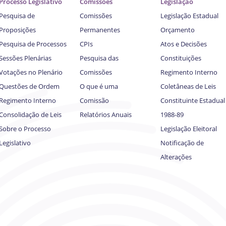
Processo Legislativo
Comissões
Legislação
Pesquisa de
Comissões
Legislação Estadual
Proposições
Permanentes
Orçamento
Pesquisa de Processos
CPIs
Atos e Decisões
Sessões Plenárias
Pesquisa das
Constituições
Votações no Plenário
Comissões
Regimento Interno
Questões de Ordem
O que é uma
Coletâneas de Leis
Regimento Interno
Comissão
Constituinte Estadual
Consolidação de Leis
Relatórios Anuais
1988-89
Sobre o Processo
Legislação Eleitoral
Legislativo
Notificação de
Alterações