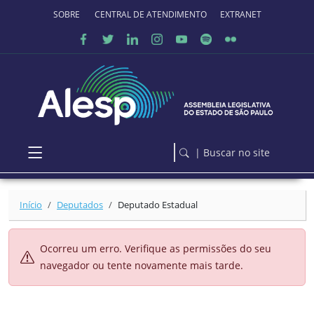
Ir para o conteúdo principal
SOBRE O PORTAL
CENTRAL DE ATENDIMENTO
EXTRANET
| Buscar no site
Início
Deputados
Deputado Estadual
Ocorreu um erro. Verifique as permissões do seu
navegador ou tente novamente mais tarde.