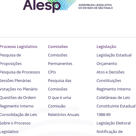
Processo Legislativo
Comissões
Legislação
Pesquisa de
Comissões
Legislação Estadual
Proposições
Permanentes
Orçamento
Pesquisa de Processos
CPIs
Atos e Decisões
Sessões Plenárias
Pesquisa das
Constituições
Votações no Plenário
Comissões
Regimento Interno
Questões de Ordem
O que é uma
Coletâneas de Leis
Regimento Interno
Comissão
Constituinte Estadual
Consolidação de Leis
Relatórios Anuais
1988-89
Sobre o Processo
Legislação Eleitoral
Legislativo
Notificação de