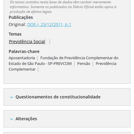
Os textos contidos nesta base de dados têm caráter meramente
informativo. Somente os publicados no Diário Oficial estão aptos à
produção de efeitos legais.
Publicações
Original:
DOE-I, 23/12/2011, p.1
Temas
|
Previdência Social
Palavras-chave
|
Aposentadoria
Fundação de Previdência Complementar do
|
|
Estado de São Paulo - SP-PREVCOM
Pensão
Previdência
|
Complementar
Questionamentos de constitucionalidade
expand_more
Alterações
expand_more