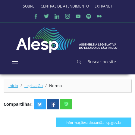
Ir para o conteúdo principal
SOBRE O PORTAL
CENTRAL DE ATENDIMENTO
EXTRANET
| Buscar no site
Início
Legislação
Norma
Compartilhar:
Informações: dpaan@al.sp.gov.br