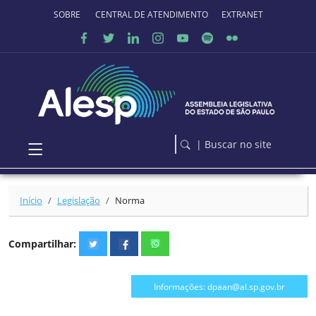
Ir para o conteúdo principal
SOBRE O PORTAL
CENTRAL DE ATENDIMENTO
EXTRANET
| Buscar no site
Início
Legislação
Norma
Compartilhar:
Informações: dpaan@al.sp.gov.br