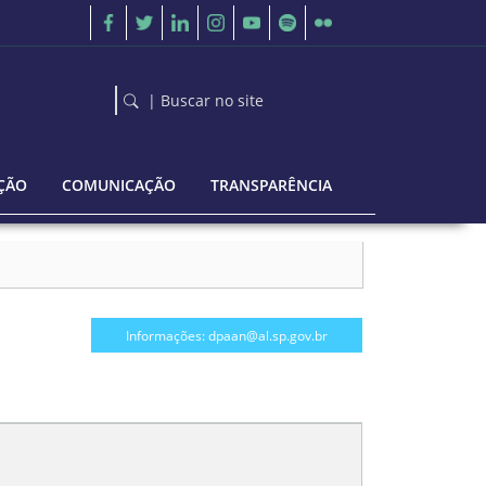
| Buscar no site
ÇÃO
COMUNICAÇÃO
TRANSPARÊNCIA
Informações: dpaan@al.sp.gov.br