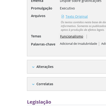
Ementa
Dispõe sobre gratificações
Promulgação
Executivo
Arquivos
Texto Original
Os textos contidos nesta base de 
informativo. Somente os publicados 
aptos à produção de efeitos legais.
|
Temas
Funcionalismo
|
Adicional de Insalubridade
Adi
Palavras-chave
Alterações
expand_more
Correlatas
expand_more
Legislação