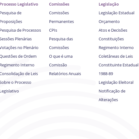
Processo Legislativo
Comissões
Legislação
Pesquisa de
Comissões
Legislação Estadual
Proposições
Permanentes
Orçamento
Pesquisa de Processos
CPIs
Atos e Decisões
Sessões Plenárias
Pesquisa das
Constituições
Votações no Plenário
Comissões
Regimento Interno
Questões de Ordem
O que é uma
Coletâneas de Leis
Regimento Interno
Comissão
Constituinte Estadual
Consolidação de Leis
Relatórios Anuais
1988-89
Sobre o Processo
Legislação Eleitoral
Legislativo
Notificação de
Alterações