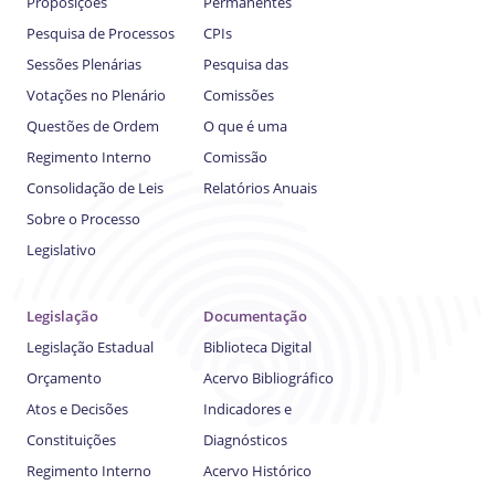
Proposições
Permanentes
Pesquisa de Processos
CPIs
Sessões Plenárias
Pesquisa das
Votações no Plenário
Comissões
Questões de Ordem
O que é uma
Regimento Interno
Comissão
Consolidação de Leis
Relatórios Anuais
Sobre o Processo
Legislativo
Legislação
Documentação
Legislação Estadual
Biblioteca Digital
Orçamento
Acervo Bibliográfico
Atos e Decisões
Indicadores e
Constituições
Diagnósticos
Regimento Interno
Acervo Histórico