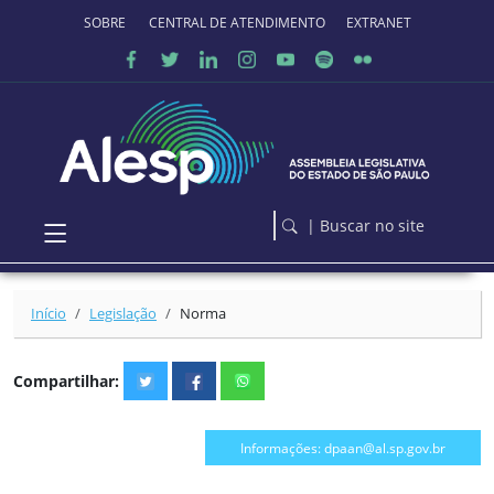
Ir para o conteúdo principal
SOBRE O PORTAL
CENTRAL DE ATENDIMENTO
EXTRANET
| Buscar no site
Início
Legislação
Norma
Compartilhar:
Informações: dpaan@al.sp.gov.br