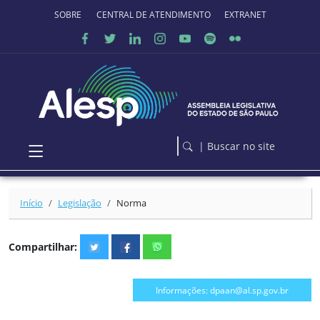
Ir para o conteúdo principal
SOBRE O PORTAL
CENTRAL DE ATENDIMENTO
EXTRANET
| Buscar no site
Início
Legislação
Norma
Compartilhar:
Informações: dpaan@al.sp.gov.br