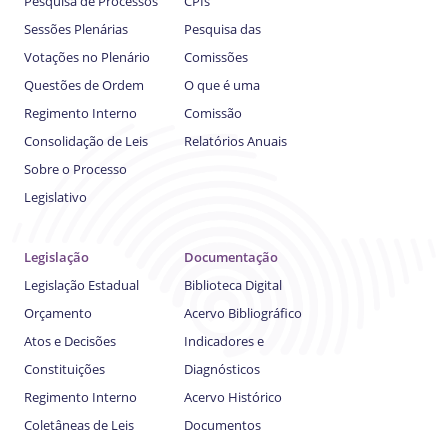
Pesquisa de Processos
CPIs
Sessões Plenárias
Pesquisa das
Votações no Plenário
Comissões
Questões de Ordem
O que é uma
Regimento Interno
Comissão
Consolidação de Leis
Relatórios Anuais
Sobre o Processo
Legislativo
Legislação
Documentação
Legislação Estadual
Biblioteca Digital
Orçamento
Acervo Bibliográfico
Atos e Decisões
Indicadores e
Constituições
Diagnósticos
Regimento Interno
Acervo Histórico
Coletâneas de Leis
Documentos