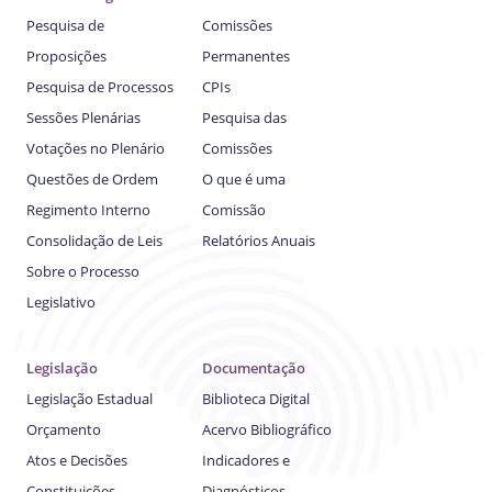
Pesquisa de
Comissões
Proposições
Permanentes
Pesquisa de Processos
CPIs
Sessões Plenárias
Pesquisa das
Votações no Plenário
Comissões
Questões de Ordem
O que é uma
Regimento Interno
Comissão
Consolidação de Leis
Relatórios Anuais
Sobre o Processo
Legislativo
Legislação
Documentação
Legislação Estadual
Biblioteca Digital
Orçamento
Acervo Bibliográfico
Atos e Decisões
Indicadores e
Constituições
Diagnósticos