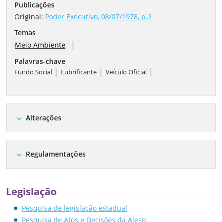
Publicações
Original:
Poder Executivo, 08/07/1978, p.2
Temas
|
Meio Ambiente
Palavras-chave
|
|
|
Fundo Social
Lubrificante
Veículo Oficial
Alterações
expand_more
Regulamentações
expand_more
Legislação
Pesquisa de legislação estadual
Pesquisa de Atos e Decisões da Alesp