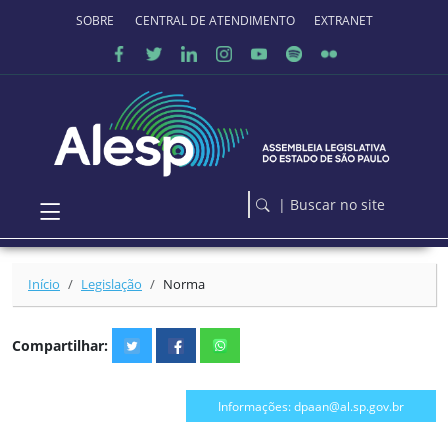
Ir para o conteúdo principal
SOBRE O PORTAL
CENTRAL DE ATENDIMENTO
EXTRANET
| Buscar no site
Início
Legislação
Norma
Compartilhar:
Informações: dpaan@al.sp.gov.br