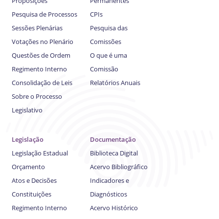
Proposições
Permanentes
Pesquisa de Processos
CPIs
Sessões Plenárias
Pesquisa das
Votações no Plenário
Comissões
Questões de Ordem
O que é uma
Regimento Interno
Comissão
Consolidação de Leis
Relatórios Anuais
Sobre o Processo
Legislativo
Legislação
Documentação
Legislação Estadual
Biblioteca Digital
Orçamento
Acervo Bibliográfico
Atos e Decisões
Indicadores e
Constituições
Diagnósticos
Regimento Interno
Acervo Histórico