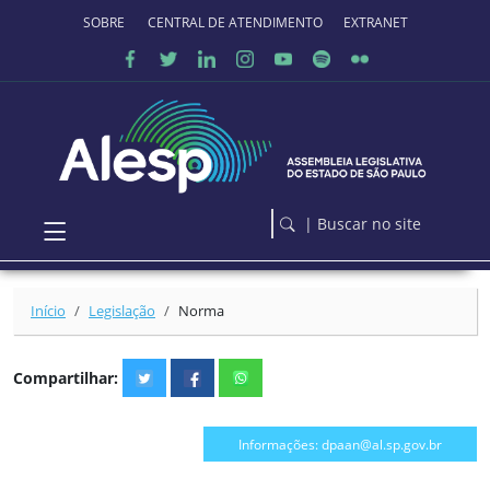
Ir para o conteúdo principal
SOBRE O PORTAL
CENTRAL DE ATENDIMENTO
EXTRANET
| Buscar no site
Início
Legislação
Norma
Compartilhar:
Informações: dpaan@al.sp.gov.br