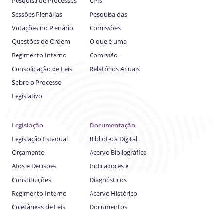
Pesquisa de Processos
CPIs
Sessões Plenárias
Pesquisa das
Votações no Plenário
Comissões
Questões de Ordem
O que é uma
Regimento Interno
Comissão
Consolidação de Leis
Relatórios Anuais
Sobre o Processo
Legislativo
Legislação
Documentação
Legislação Estadual
Biblioteca Digital
Orçamento
Acervo Bibliográfico
Atos e Decisões
Indicadores e
Constituições
Diagnósticos
Regimento Interno
Acervo Histórico
Coletâneas de Leis
Documentos