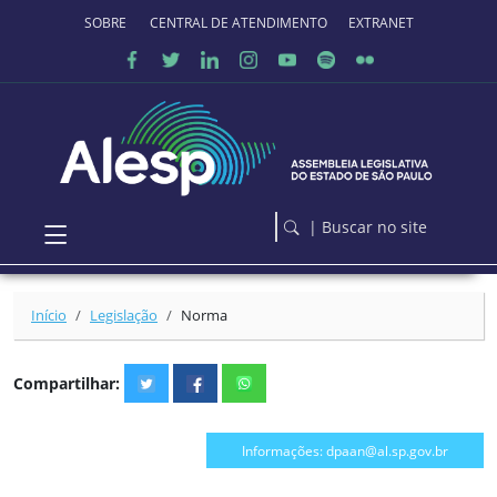
Ir para o conteúdo principal
SOBRE O PORTAL
CENTRAL DE ATENDIMENTO
EXTRANET
| Buscar no site
Início
Legislação
Norma
Compartilhar:
Informações: dpaan@al.sp.gov.br