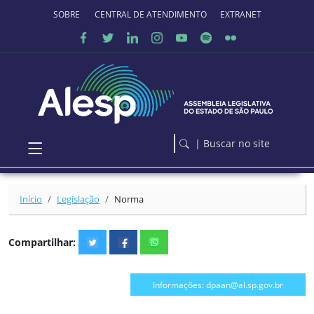
Ir para o conteúdo principal
SOBRE O PORTAL
CENTRAL DE ATENDIMENTO
EXTRANET
| Buscar no site
Início
Legislação
Norma
Compartilhar:
Informações: dpaan@al.sp.gov.br