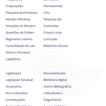
Proposições
Permanentes
Pesquisa de Processos
CPIs
Sessões Plenárias
Pesquisa das
Votações no Plenário
Comissões
Questões de Ordem
O que é uma
Regimento Interno
Comissão
Consolidação de Leis
Relatórios Anuais
Sobre o Processo
Legislativo
Legislação
Documentação
Legislação Estadual
Biblioteca Digital
Orçamento
Acervo Bibliográfico
Atos e Decisões
Indicadores e
Constituições
Diagnósticos