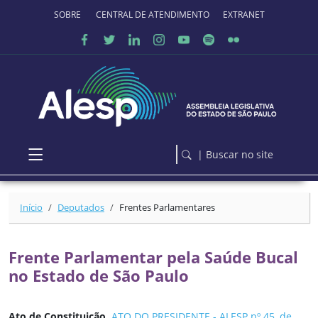
Ir para o conteúdo principal
SOBRE O PORTAL
CENTRAL DE ATENDIMENTO
EXTRANET
| Buscar no site
Início
Deputados
Frentes Parlamentares
Frente Parlamentar pela Saúde Bucal
no Estado de São Paulo
Ato de Constituição
ATO DO PRESIDENTE - ALESP nº 45, de