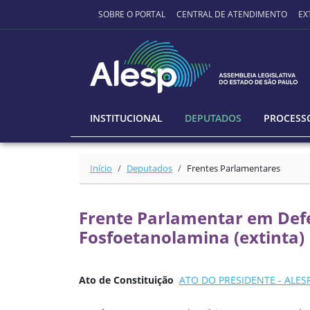
Ir para o conteúdo principal
SOBRE O PORTAL
CENTRAL DE ATENDIMENTO
EX
INSTITUCIONAL
DEPUTADOS
PROCESSO
Início
Deputados
Frentes Parlamentares
Frente Parlamentar em Defe
Fosfoetanolamina (extinta)
Ato de Constituição
ATO DO PRESIDENTE - ALESP 