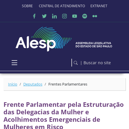
Ir para o conteúdo principal
SOBRE O PORTAL
CENTRAL DE ATENDIMENTO
EXTRANET
| Buscar no site
Início
Deputados
Frentes Parlamentares
Frente Parlamentar pela Estruturação
das Delegacias da Mulher e
Acolhimentos Emergenciais de
Mulheres em Risco