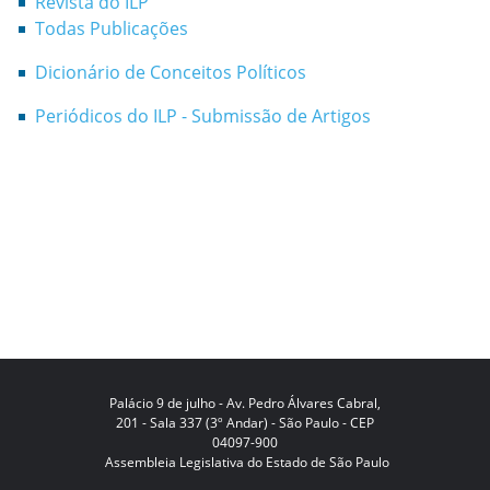
Revista do ILP
Todas Publicações
Dicionário de Conceitos Políticos
Periódicos do ILP - Submissão de Artigos
Palácio 9 de julho - Av. Pedro Álvares Cabral,
201 - Sala 337 (3º Andar) - São Paulo - CEP
04097-900
Assembleia Legislativa do Estado de São Paulo