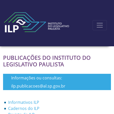
Ir para o conteúdo principal
PUBLICAÇÕES DO INSTITUTO DO
LEGISLATIVO PAULISTA
Informações ou consultas:
ilp.publicacoes@al.sp.gov.br
Informativos ILP
Cadernos do ILP