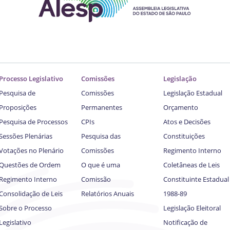
Processo Legislativo
Comissões
Legislação
Pesquisa de
Comissões
Legislação Estadual
Proposições
Permanentes
Orçamento
Pesquisa de Processos
CPIs
Atos e Decisões
Sessões Plenárias
Pesquisa das
Constituições
Votações no Plenário
Comissões
Regimento Interno
Questões de Ordem
O que é uma
Coletâneas de Leis
Regimento Interno
Comissão
Constituinte Estadual
Consolidação de Leis
Relatórios Anuais
1988-89
Sobre o Processo
Legislação Eleitoral
Legislativo
Notificação de