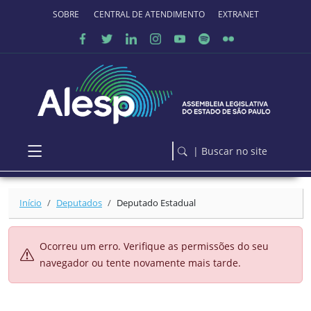
Ir para o conteúdo principal
SOBRE O PORTAL
CENTRAL DE ATENDIMENTO
EXTRANET
| Buscar no site
Início
Deputados
Deputado Estadual
Ocorreu um erro. Verifique as permissões do seu
navegador ou tente novamente mais tarde.