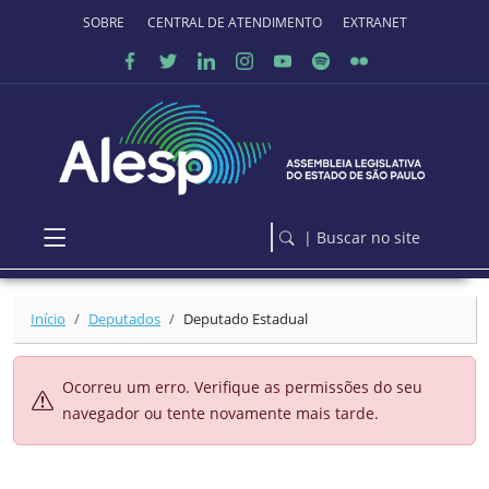
Ir para o conteúdo principal
SOBRE O PORTAL
CENTRAL DE ATENDIMENTO
EXTRANET
| Buscar no site
Início
Deputados
Deputado Estadual
Ocorreu um erro. Verifique as permissões do seu
navegador ou tente novamente mais tarde.