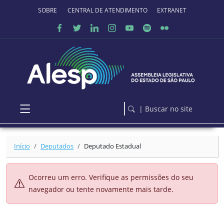
Ir para o conteúdo principal
SOBRE O PORTAL
CENTRAL DE ATENDIMENTO
EXTRANET
| Buscar no site
Início
Deputados
Deputado Estadual
Ocorreu um erro. Verifique as permissões do seu
navegador ou tente novamente mais tarde.