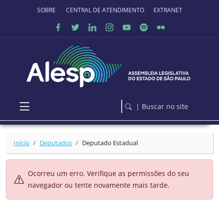
Ir para o conteúdo principal
SOBRE O PORTAL
CENTRAL DE ATENDIMENTO
EXTRANET
| Buscar no site
Início
Deputados
Deputado Estadual
Ocorreu um erro. Verifique as permissões do seu
navegador ou tente novamente mais tarde.