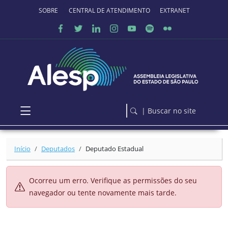
Ir para o conteúdo principal
SOBRE O PORTAL
CENTRAL DE ATENDIMENTO
EXTRANET
| Buscar no site
Início
Deputados
Deputado Estadual
Ocorreu um erro. Verifique as permissões do seu
navegador ou tente novamente mais tarde.