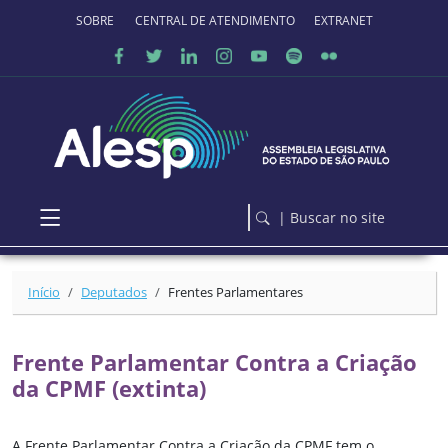
Ir para o conteúdo principal
SOBRE O PORTAL
CENTRAL DE ATENDIMENTO
EXTRANET
| Buscar no site
Início
Deputados
Frentes Parlamentares
Frente Parlamentar Contra a Criação
da CPMF (extinta)
A Frente Parlamentar Contra a Criação da CPMF tem o