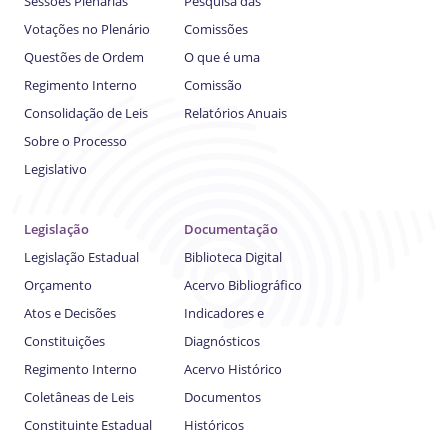
Sessões Plenárias
Pesquisa das
Votações no Plenário
Comissões
Questões de Ordem
O que é uma
Regimento Interno
Comissão
Consolidação de Leis
Relatórios Anuais
Sobre o Processo
Legislativo
Legislação
Documentação
Legislação Estadual
Biblioteca Digital
Orçamento
Acervo Bibliográfico
Atos e Decisões
Indicadores e
Constituições
Diagnósticos
Regimento Interno
Acervo Histórico
Coletâneas de Leis
Documentos
Constituinte Estadual
Históricos