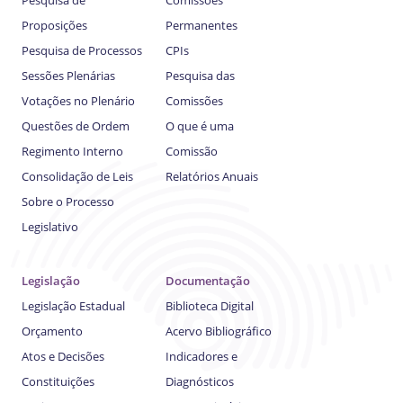
Pesquisa de
Comissões
Proposições
Permanentes
Pesquisa de Processos
CPIs
Sessões Plenárias
Pesquisa das
Votações no Plenário
Comissões
Questões de Ordem
O que é uma
Regimento Interno
Comissão
Consolidação de Leis
Relatórios Anuais
Sobre o Processo
Legislativo
Legislação
Documentação
Legislação Estadual
Biblioteca Digital
Orçamento
Acervo Bibliográfico
Atos e Decisões
Indicadores e
Constituições
Diagnósticos