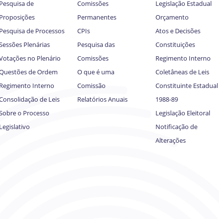
Pesquisa de
Comissões
Legislação Estadual
Proposições
Permanentes
Orçamento
Pesquisa de Processos
CPIs
Atos e Decisões
Sessões Plenárias
Pesquisa das
Constituições
Votações no Plenário
Comissões
Regimento Interno
Questões de Ordem
O que é uma
Coletâneas de Leis
Regimento Interno
Comissão
Constituinte Estadual
Consolidação de Leis
Relatórios Anuais
1988-89
Sobre o Processo
Legislação Eleitoral
Legislativo
Notificação de
Alterações