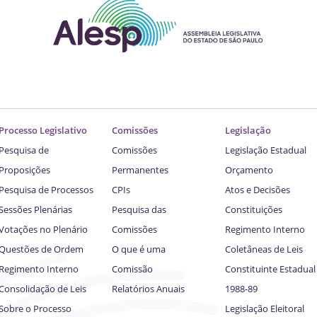
Processo Legislativo
Comissões
Legislação
Pesquisa de
Comissões
Legislação Estadual
Proposições
Permanentes
Orçamento
Pesquisa de Processos
CPIs
Atos e Decisões
Sessões Plenárias
Pesquisa das
Constituições
Votações no Plenário
Comissões
Regimento Interno
Questões de Ordem
O que é uma
Coletâneas de Leis
Regimento Interno
Comissão
Constituinte Estadual
Consolidação de Leis
Relatórios Anuais
1988-89
Sobre o Processo
Legislação Eleitoral