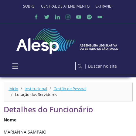
Ir para o conteúdo principal
SOBRE O PORTAL
CENTRAL DE ATENDIMENTO
EXTRANET
| Buscar no site
Início
Institucional
Gestão de Pessoal
Lotação dos Servidores
Detalhes do Funcionário
Nome
MARIANNA SAMPAIO