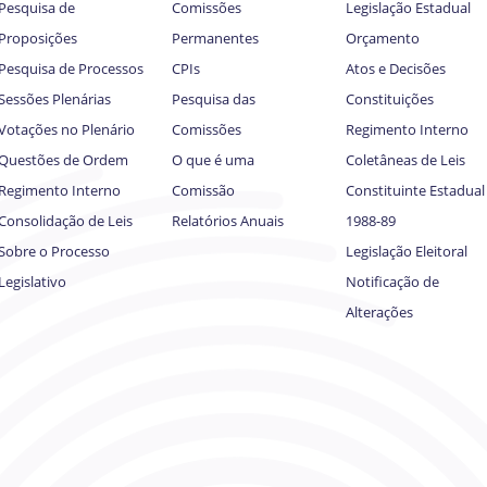
Pesquisa de
Comissões
Legislação Estadual
Proposições
Permanentes
Orçamento
Pesquisa de Processos
CPIs
Atos e Decisões
Sessões Plenárias
Pesquisa das
Constituições
Votações no Plenário
Comissões
Regimento Interno
Questões de Ordem
O que é uma
Coletâneas de Leis
Regimento Interno
Comissão
Constituinte Estadual
Consolidação de Leis
Relatórios Anuais
1988-89
Sobre o Processo
Legislação Eleitoral
Legislativo
Notificação de
Alterações