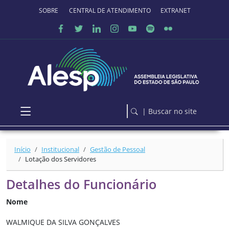
Ir para o conteúdo principal
SOBRE O PORTAL
CENTRAL DE ATENDIMENTO
EXTRANET
| Buscar no site
Início
Institucional
Gestão de Pessoal
Lotação dos Servidores
Detalhes do Funcionário
Nome
WALMIQUE DA SILVA GONÇALVES