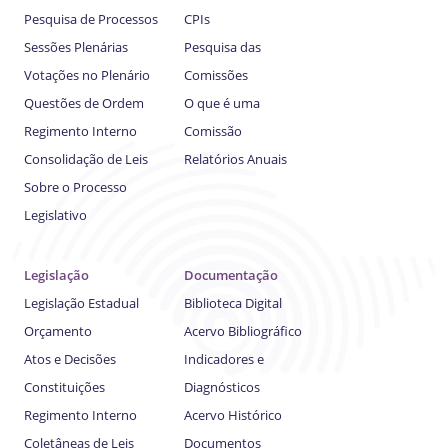
Pesquisa de Processos
CPIs
Sessões Plenárias
Pesquisa das
Votações no Plenário
Comissões
Questões de Ordem
O que é uma
Regimento Interno
Comissão
Consolidação de Leis
Relatórios Anuais
Sobre o Processo
Legislativo
Legislação
Documentação
Legislação Estadual
Biblioteca Digital
Orçamento
Acervo Bibliográfico
Atos e Decisões
Indicadores e
Constituições
Diagnósticos
Regimento Interno
Acervo Histórico
Coletâneas de Leis
Documentos