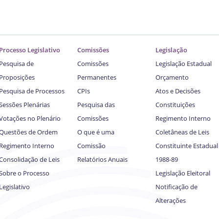
Processo Legislativo
Comissões
Legislação
Pesquisa de
Comissões
Legislação Estadual
Proposições
Permanentes
Orçamento
Pesquisa de Processos
CPIs
Atos e Decisões
Sessões Plenárias
Pesquisa das
Constituições
Votações no Plenário
Comissões
Regimento Interno
Questões de Ordem
O que é uma
Coletâneas de Leis
Regimento Interno
Comissão
Constituinte Estadual
Consolidação de Leis
Relatórios Anuais
1988-89
Sobre o Processo
Legislação Eleitoral
Legislativo
Notificação de
Alterações