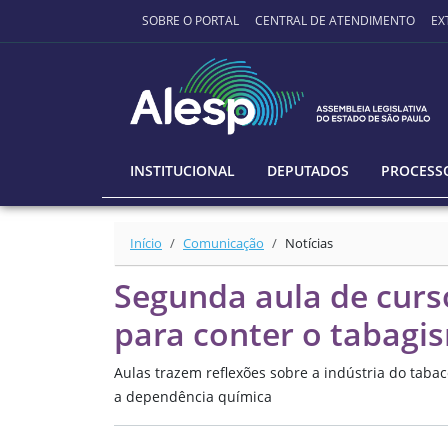
Ir para o conteúdo principal
SOBRE O PORTAL
CENTRAL DE ATENDIMENTO
EX
INSTITUCIONAL
DEPUTADOS
PROCESSO
Início
Comunicação
Notícias
Segunda aula de curso
para conter o tabagi
Aulas trazem reflexões sobre a indústria do taba
a dependência química