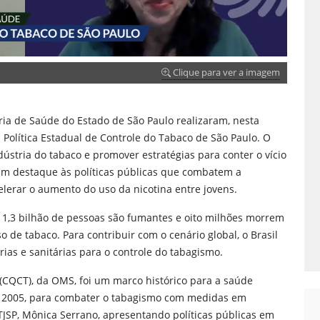
Clique para ver a imagem
etaria de Saúde do Estado de São Paulo realizaram, nesta
a Política Estadual de Controle do Tabaco de São Paulo. O
ndústria do tabaco e promover estratégias para conter o vício
ram destaque às políticas públicas que combatem a
erar o aumento do uso da nicotina entre jovens.
1,3 bilhão de pessoas são fumantes e oito milhões morrem
de tabaco. Para contribuir com o cenário global, o Brasil
rias e sanitárias para o controle do tabagismo.
CQCT), da OMS, foi um marco histórico para a saúde
em 2005, para combater o tabagismo com medidas em
TJSP, Mônica Serrano, apresentando políticas públicas em