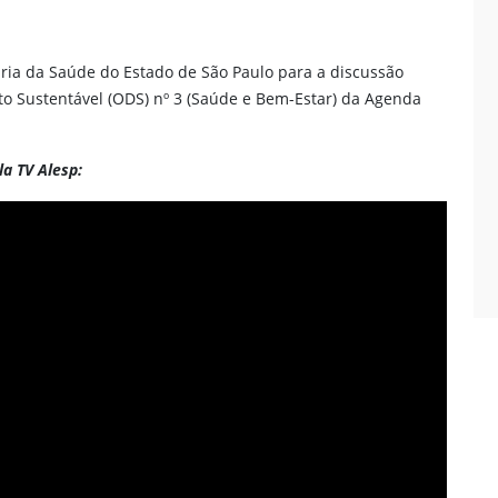
aria da Saúde do Estado de São Paulo para a discussão
to Sustentável (ODS) nº 3 (Saúde e Bem-Estar) da Agenda
la TV Alesp: