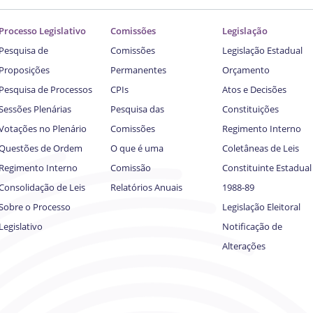
Processo Legislativo
Comissões
Legislação
Pesquisa de
Comissões
Legislação Estadual
Proposições
Permanentes
Orçamento
Pesquisa de Processos
CPIs
Atos e Decisões
Sessões Plenárias
Pesquisa das
Constituições
Votações no Plenário
Comissões
Regimento Interno
Questões de Ordem
O que é uma
Coletâneas de Leis
Regimento Interno
Comissão
Constituinte Estadual
Consolidação de Leis
Relatórios Anuais
1988-89
Sobre o Processo
Legislação Eleitoral
Legislativo
Notificação de
Alterações