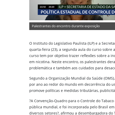
ara ver a imagem
Palestrantes do encontro durante exposição
O Instituto do Legislativo Paulista (ILP) e a Secr
quarta-feira (23), a segunda aula do curso sobre 
curso tem por objetivo trazer reflexões sobre a i
em nicotina. Neste encontro, os palestrantes de
problemática e também aos cuidados para desacel
Segundo a Organização Mundial da Saúde (OMS), 
por ano ao redor do mundo em decorrência do uso 
promove políticas e medidas tributárias, publicitá
?A Convenção-Quadro para o Controle do Tabaco (
pública mundial, e foi incorporada pelo Brasil 
diversos setores?, afirmou a desembargadora do 