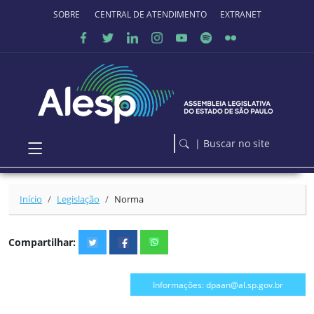
Ir para o conteúdo principal
SOBRE O PORTAL
CENTRAL DE ATENDIMENTO
EXTRANET
| Buscar no site
Início
Legislação
Norma
Compartilhar:
Informações: dpaan@al.sp.gov.br