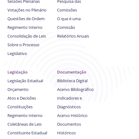
Sessões Plenárias
Pesquisa das
Votações no Plenário
Comissões
Questões de Ordem
O que é uma
Regimento Interno
Comissão
Consolidação de Leis
Relatórios Anuais
Sobre o Processo
Legislativo
Legislação
Documentação
Legislação Estadual
Biblioteca Digital
Orçamento
Acervo Bibliográfico
Atos e Decisões
Indicadores e
Constituições
Diagnósticos
Regimento Interno
Acervo Histórico
Coletâneas de Leis
Documentos
Constituinte Estadual
Históricos