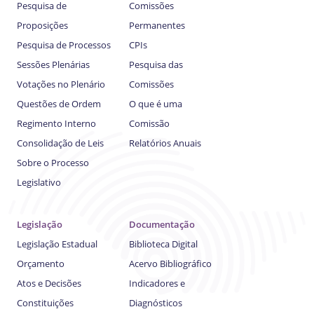
Pesquisa de
Comissões
Proposições
Permanentes
Pesquisa de Processos
CPIs
Sessões Plenárias
Pesquisa das
Votações no Plenário
Comissões
Questões de Ordem
O que é uma
Regimento Interno
Comissão
Consolidação de Leis
Relatórios Anuais
Sobre o Processo
Legislativo
Legislação
Documentação
Legislação Estadual
Biblioteca Digital
Orçamento
Acervo Bibliográfico
Atos e Decisões
Indicadores e
Constituições
Diagnósticos