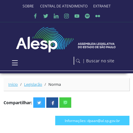
Ir para o conteúdo principal
SOBRE O PORTAL
CENTRAL DE ATENDIMENTO
EXTRANET
| Buscar no site
Início
Legislação
Norma
Compartilhar:
Informações: dpaan@al.sp.gov.br